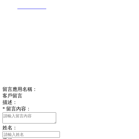
傳真：
023-71610111
重慶西友新型墻體材料有限公司 版權所有
渝ICP備18004089號
網站建設：
中企動力
重慶
留言應用名稱：
客戶留言
描述：
*
留言內容：
姓名：