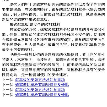
現代人們對于裝飾材料所具有的環保性能以及安全性能的
要求是很高，在裝修的時候，很多的建筑材料都是化學合成的
物質，對人體有傷害。目前優質的建筑裝飾材料，就是高級的
新型的裝飾材料氟碳鋁單板。
氟碳鋁單板:是安全的裝飾材料
居家裝修的時候，講究裝飾材料必須是無毒的具有環保性
能，但是目前很多的建筑裝飾材料都是極其不安全的，使用的
合成化學元素散發出各種有毒有害的物質，很多的建材里面含
有甲醛成分，對人體會產生嚴重的危害，只要氟碳鋁單板才是
最安全的裝飾材料。
甲醛是一種對我們的身體有害的化學物質，并且它的毒性
特別大，木材里面、油漆里面、膠體里面等都含有甲醛，這樣
的裝飾材料是無法進行室內裝飾的。目前出現的高級的新型氟
碳鋁單板，這是無毒無害的裝飾材料，這種板材所具有的安全
性特別高，是一種普遍使用的安全建材。
上一個
:
鋁單板的安裝方法及注意事項
下一個
:
蜂窩型鋁單板有哪些特征及優點
上一個
:
鋁單板的安裝方法及注意事項
下一個
:
蜂窩型鋁單板有哪些特征及優點