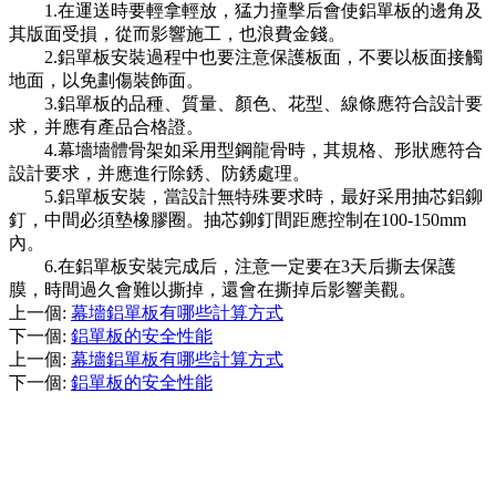
1.在運送時要輕拿輕放，猛力撞擊后會使鋁單板的邊角及
其版面受損，從而影響施工，也浪費金錢。
2.鋁單板安裝過程中也要注意保護板面，不要以板面接觸
地面，以免劃傷裝飾面。
3.鋁單板的品種、質量、顏色、花型、線條應符合設計要
求，并應有產品合格證。
4.幕墻墻體骨架如采用型鋼龍骨時，其規格、形狀應符合
設計要求，并應進行除銹、防銹處理。
5.鋁單板安裝，當設計無特殊要求時，最好采用抽芯鋁鉚
釘，中間必須墊橡膠圈。抽芯鉚釘間距應控制在100-150mm
內。
6.在鋁單板安裝完成后，注意一定要在3天后撕去保護
膜，時間過久會難以撕掉，還會在撕掉后影響美觀。
上一個
:
幕墻鋁單板有哪些計算方式
下一個
:
鋁單板的安全性能
上一個
:
幕墻鋁單板有哪些計算方式
下一個
:
鋁單板的安全性能
HELLO !