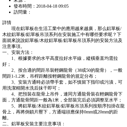
來源：
發布時間：
2018-04-18 09:05
訪問量：
詳情
現在鋁單板在生活工業中的應用越來越廣，那么鋁單板/
木紋鋁單板/鋁單板吊頂系列在安裝施工中有哪些要求呢？下
面就來說說鋁單板/木紋鋁單板/鋁單板吊頂系列的安裝方法及
注意事項。
一、安裝方法：
1、根據要求的水平高度拉好水平線，縱橫垂直均需拉
好；
2、按合適的間距吊裝輕鋼龍骨（38或50的龍骨），一般
間距1-1.2米，吊桿距離按輕鋼龍骨的規定分布；
3、安裝方通時必須帶手套，如不慎留下指印或污漬，可
用洗潔精開水洗后抹干即可；
4、把預裝在龍骨上吊件，連同方通龍骨裝在輕鋼龍骨下
面，方通龍骨間距一般為1米，全部裝完后必須調整至水平；
5、將鋁單板/木紋鋁單板/鋁單板吊頂系列按順序扣掛在龍
骨上，再將倒鎖片壓下，方通端頭應保持0mm或20mm的距
離。
二、鋁單板安裝主要注意事項：