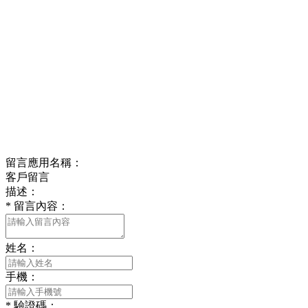
重慶西友新型墻體材料有限公司 版權所有
渝ICP備18004089號
網站建設：
中企動力
重慶
留言應用名稱：
客戶留言
描述：
*
留言內容：
姓名：
手機：
*
驗證碼：